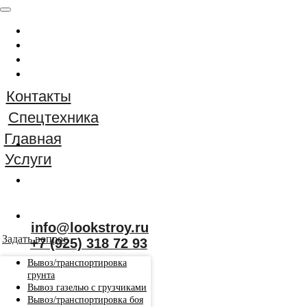
Главная
Услуги
Спецтехника
Контакты
Контакты
Спецтехника
+7 (925) 318 72 93
Главная
info@lookstroy.ru
Услуги
Задать вопрос
info@lookstroy.ru
+7 (925) 318 72 93
Задать вопрос
Вывоз/транспортировка
грунта
Вывоз газелью с грузчиками
Вывоз/транспортировка боя