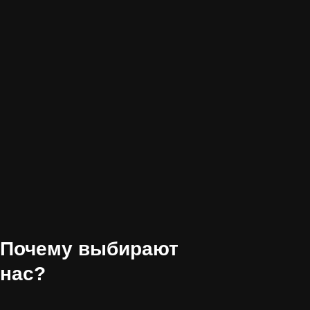
© ООО "ЛУКСТРОЙ"
Все права защищены
(All Rights Reserved) / 2016 - 2026
ИНН 9725129382
info@lookstroy.ru
Вывоз строительного мусора
газелью с грузчиками
Вывоз строительного мусора
Уборка и вывоз снега
Вывоз мусора контейнерами