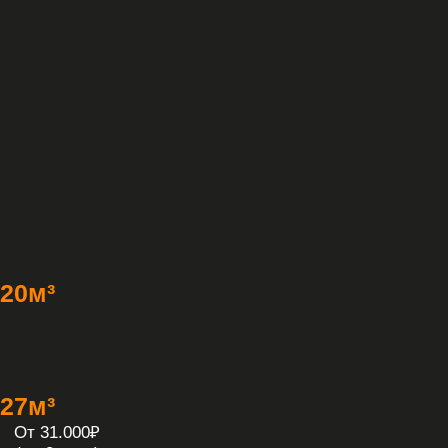
Подача
к согласованному
времени
01
Заявка или
звонок
03
Оплата
(без НДС/ с НДС)
05
Погрузка и вывоз