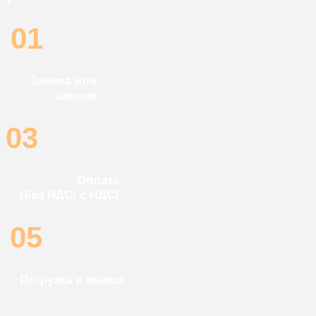
Быстро
info@lookstroy.ru
+7 (925) 318 72 93
Подача в день обращения
Экономично