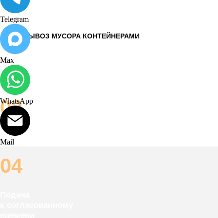
Telegram
Почему выбирают
нас?
Max
НЕ НАШЛИ ТО,
ЧТО ИСКАЛИ?
WhatsApp
Заполните форму, и мы отправим вам
Свой парк
полный каталог спецтехники
и проконсультируем вас абсолютно
Mail
БЕСПЛАТНО
Собственный парк под
любые задачи